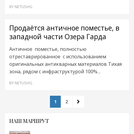
BY
NETUSHG
Продаётся античное поместье, в
западной части Озера Гарда
Античное поместье, полностью
отреставрированное с использованием
оригинальных антикварных материалов Тихая
зона, рядом с инфраструктурой 100%…
BY
NETUSHG
Навигация
PAGE
PAGE
NEXT
1
2
по
PAGE
записям
НАШ МАРШРУТ