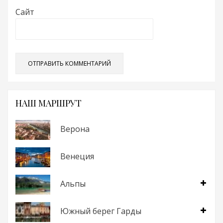
Сайт
НАШ МАРШРУТ
Верона
Венеция
Альпы
Южный берег Гарды